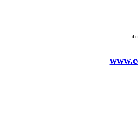
il 
www.co